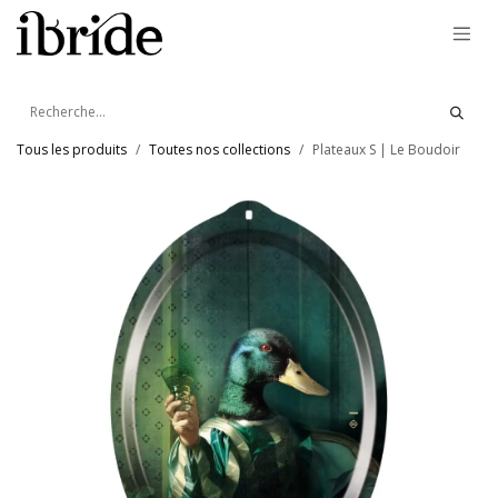
Se rendre au contenu
Tous les produits
Toutes nos collections
Plateaux S | Le Boudoir