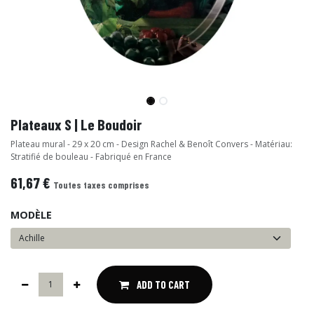
Plateaux S | Le Boudoir
Plateau mural - 29 x 20 cm - Design Rachel & Benoît Convers - Matériau:
Stratifié de bouleau - Fabriqué en France
61,67
€
Toutes taxes comprises
MODÈLE
ADD TO CART