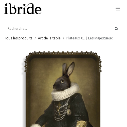
Se rendre au contenu
Tous les produits
Art de la table
Plateaux XL | Les Majestueux