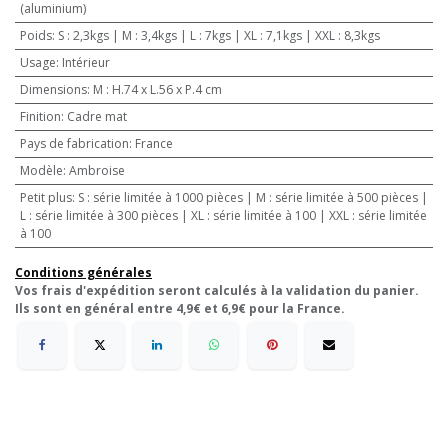
(aluminium)
Poids
:
S : 2,3kgs | M : 3,4kgs | L : 7kgs | XL : 7,1kgs | XXL : 8,3kgs
Usage
:
Intérieur
Dimensions
:
M : H.74 x L.56 x P.4 cm
Finition
:
Cadre mat
Pays de fabrication
:
France
Modèle
:
Ambroise
Petit plus
:
S : série limitée à 1000 pièces | M : série limitée à 500 pièces |
L : série limitée à 300 pièces | XL : série limitée à 100 | XXL : série limitée
à 100
Conditions générales
Vos frais d'expédition seront calculés à la validation du panier.
Ils sont en général entre 4,9€ et 6,9€ pour la France.