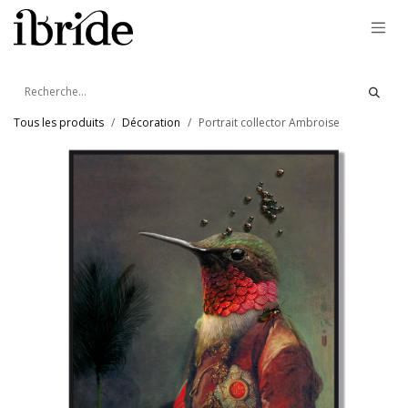
Se rendre au contenu
Tous les produits
Décoration
Portrait collector Ambroise