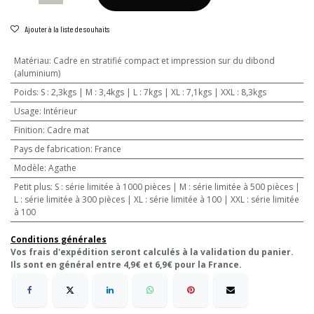
Ajouter à la liste de souhaits
Matériau
:
Cadre en stratifié compact et impression sur du dibond
(aluminium)
Poids
:
S : 2,3kgs | M : 3,4kgs | L : 7kgs | XL : 7,1kgs | XXL : 8,3kgs
Usage
:
Intérieur
Finition
:
Cadre mat
Pays de fabrication
:
France
Modèle
:
Agathe
Petit plus
:
S : série limitée à 1000 pièces | M : série limitée à 500 pièces |
L : série limitée à 300 pièces | XL : série limitée à 100 | XXL : série limitée
à 100
Conditions générales
Vos frais d'expédition seront calculés à la validation du panier.
Ils sont en général entre 4,9€ et 6,9€ pour la France.