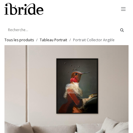
Se rendre au contenu
Tous les produits
Tableau Portrait
Portrait Collector Angèle