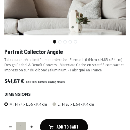
Portrait Collector Angèle
Tableau en série limitée et numérotée - Format L (L64cm x H.85 x P4 cm) -
Design Rachel & Benoît Convers - Matériau: Cadre en stratifié compact et
impression sur du dibond (aluminium) - Fabriqué en France
341,67
€
Toutes taxes comprises
DIMENSIONS
M : H.74 x L.56 x P.4 cm
L : H.85 x L.64 x P.4 cm
ADD TO CART