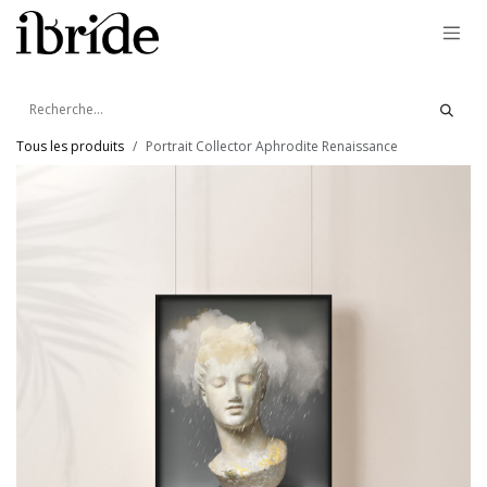
Se rendre au contenu
Tous les produits
Portrait Collector Aphrodite Renaissance