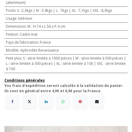
(aluminium)
Poids
:
S : 2,3kgs | M : 3,4kgs | L : 7kgs | XL : 7,1kgs | XXL : 8,3kgs
Usage
:
Intérieur
Dimensions
:
M : H.74 x L.56 x P.4 cm
Finition
:
Cadre mat
Pays de fabrication
:
France
Modèle
:
Aphrodite Renaissance
Petit plus
:
S : série limitée à 1000 pièces | M : série limitée à 500 pièces |
L : série limitée à 300 pièces | XL : série limitée à 100 | XXL : série limitée
à 100
Conditions générales
Vos frais d'expédition seront calculés à la validation du panier.
Ils sont en général entre 4,9€ et 6,9€ pour la France.