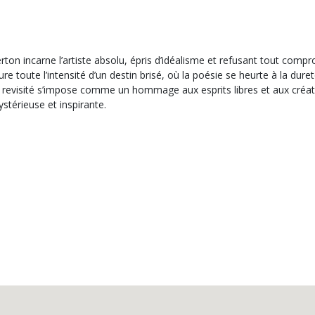
on incarne l’artiste absolu, épris d’idéalisme et refusant tout compr
re toute l’intensité d’un destin brisé, où la poésie se heurte à la du
t revisité s’impose comme un hommage aux esprits libres et aux créat
ystérieuse et inspirante.