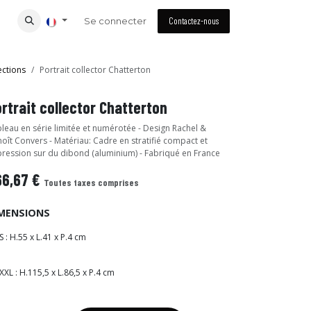
Se connecter
Contactez-nous
ections
Portrait collector Chatterton
rtrait collector Chatterton
leau en série limitée et numérotée - Design Rachel &
oît Convers - Matériau: Cadre en stratifié compact et
ression sur du dibond (aluminium) - Fabriqué en France
66,67
€
Toutes taxes comprises
MENSIONS
S : H.55 x L.41 x P.4 cm
XXL : H.115,5 x L.86,5 x P.4 cm