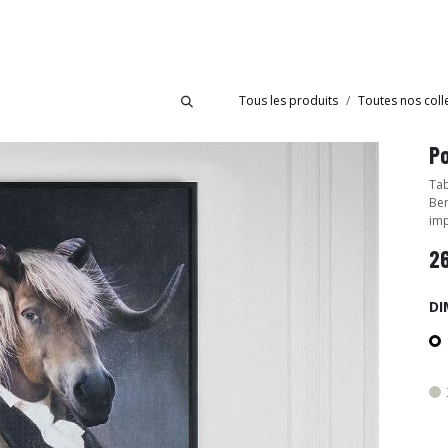
bride
Collections
Showroom Ibride
Tous les produits
Toutes nos coll
Po
Tab
Ben
imp
2
DI