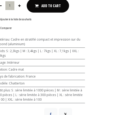
ADD TO CART
Ajouter à la liste de souhaits
Comparer
tériau
:
Cadre en stratifié compact et impression sur du
bond (aluminium)
ids
:
S : 2,3kgs | M : 3,4kgs | L : 7kgs | XL : 7,1kgs | XXL :
3kgs
sage
:
Intérieur
nition
:
Cadre mat
ys de fabrication
:
France
odèle
:
Chatterton
tit plus
:
S : série limitée à 1000 pièces | M : série limitée à
 | L : série limitée à 300 pièces | XL : série limitée
100 | XXL : série limitée à 100