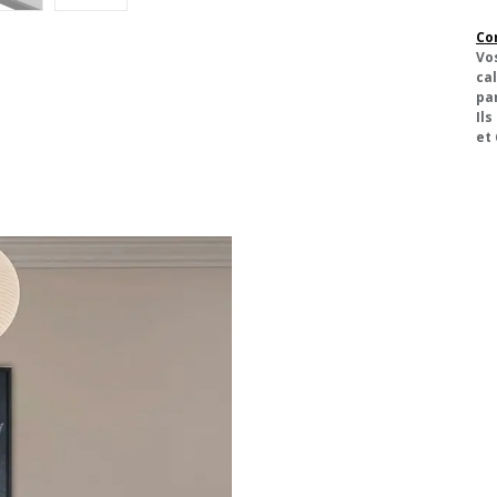
Co
Vo
cal
pa
Ils
et 