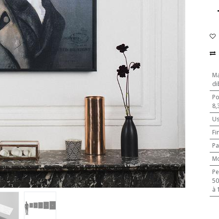
Ma
di
Po
8,
U
Fi
Pa
M
Pe
500 pièces
à 