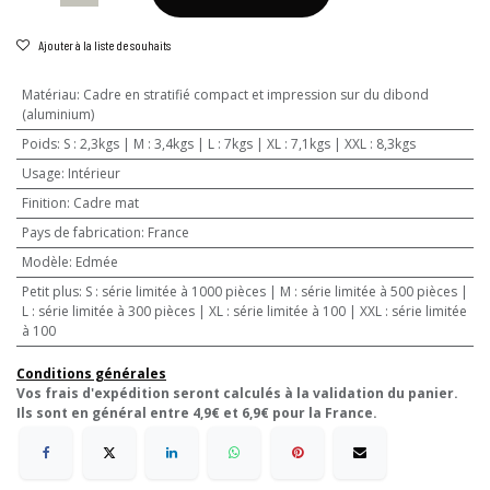
Ajouter à la liste de souhaits
Matériau
:
Cadre en stratifié compact et impression sur du dibond
(aluminium)
Poids
:
S : 2,3kgs | M : 3,4kgs | L : 7kgs | XL : 7,1kgs | XXL : 8,3kgs
Usage
:
Intérieur
Finition
:
Cadre mat
Pays de fabrication
:
France
Modèle
:
Edmée
Petit plus
:
S : série limitée à 1000 pièces | M : série limitée à 500 pièces |
L : série limitée à 300 pièces | XL : série limitée à 100 | XXL : série limitée
à 100
Conditions générales
Vos frais d'expédition seront calculés à la validation du panier.
Ils sont en général entre 4,9€ et 6,9€ pour la France.