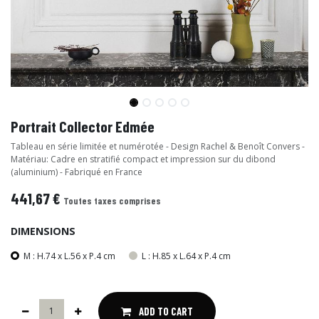
Portrait Collector Edmée
Tableau en série limitée et numérotée - Design Rachel & Benoît Convers -
Matériau: Cadre en stratifié compact et impression sur du dibond
(aluminium) - Fabriqué en France
441,67
€
Toutes taxes comprises
DIMENSIONS
M : H.74 x L.56 x P.4 cm
L : H.85 x L.64 x P.4 cm
ADD TO CART