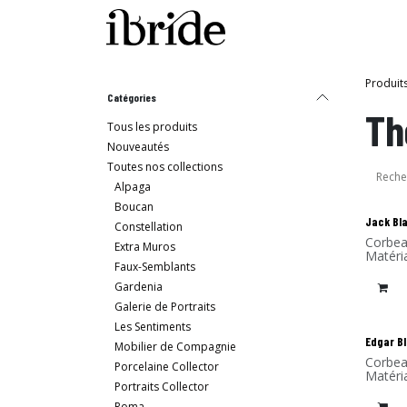
Se rendre au contenu
Boutique
La Maison I
Produit
Catégories
Th
Tous les produits
Nouveautés
Toutes nos collections
Alpaga
Boucan
Jack Bl
Constellation
Corbea
Extra Muros
Matéri
Faux-Semblants
Gardenia
Galerie de Portraits
Les Sentiments
Edgar B
Mobilier de Compagnie
Corbea
Porcelaine Collector
Matéri
Portraits Collector
Roma