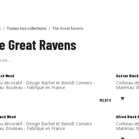
bride
Collections
Showroom Ibride
s
Toutes nos collections
The Great Ravens
e Great Ravens
ack Wood
Gustav Black
u décoratif - Design Rachel et Benoît Convers -
Corbeau dé
au: Bouleau - Fabriqué en France
Matériau: 
151,67
€
lack Wood
Alfred Black
u décoratif - Design Rachel et Benoît Convers -
Corbeau dé
au: Bouleau - Fabriqué en France
Matériau: 