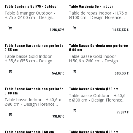
Table Gardenia 5p H75 - Outdoor
Table Gardenia 5p - Indoor
Table à manger Outdoor -
Table de repas Indoor - H.75 x
H.75 x Ø100 cm - Design
Ø100 cm - Design Florence
Florence Bourel - Matériau:
Bourel - Matériaux: Plateau en
Stratifié compact - Fabriqué en
Fénix et pieds en stratifié
1 216,67
€
1 433,33
€
France
compact - Fabriqué en France
Table Basse Gardenia non perforée
Table Basse Gardenia non perforée
Ø 55 cm
Ø 60 cm
Table basse Gold Indoor -
Table basse Gold Indoor -
H.35,6x Ø55 cm - Design
H.50,6 x Ø60 cm - Design
Florence Bourel - Matériau:
Florence Bourel - Matériau:
Stratifié massif - Fabriqué en
Stratifié massif - Fabriqué en
541,67
€
593,33
€
France
France
Table Basse Gardenia non perforée
Table basse Gardenia Ø80 cm
Ø 80 cm
Table basse Outdoor - H.40,6
Table basse Indoor - H.40,6 x
x Ø80 cm - Design Florence
Ø80 cm - Design Florence
Bourel - Matériau: Stratifié
Bourel - Matériau: Stratifié
massif - Fabriqué en France
791,67
€
massif - Fabriqué en France
791,67
€
Table basse Gardenia Ø60 cm
Table Basse Gardenia Ø55 cm