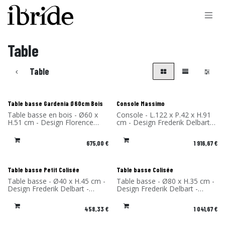
Se rendre au contenu
Table
Table
Nouveau !
Table basse Gardenia Ø60cm Bois
Console Massimo
Table basse en bois - Ø60 x
Console - L.122 x P.42 x H.91
H.51 cm - Design Florence
cm - Design Frederik Delbart -
Bourel - Matériau: Chêne -
Matériaux: Chêne massif et
Fabriqué en France
FENIX® - Fabriqué en France
675,00
€
1 916,67
€
Nouveau !
Nouveau !
Table basse Petit Colisée
Table basse Colisée
Table basse - Ø40 x H.45 cm -
Table basse - Ø80 x H.35 cm -
Design Frederik Delbart -
Design Frederik Delbart -
Matériaux: Chêne massif et
Matériaux: Chêne massif et
FENIX® - Fabriqué en France
FENIX® - Fabriqué en France
458,33
€
1 041,67
€