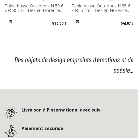
Table basse Outdoor - H.50,6
Table basse Outdoor - H.35,6
x Ø60 cm - Design Florence
x Ø55 cm - Design Florence
Bourel - Matériau: Stratifié
Bourel - Matériau: Stratifié
massif - Fabriqué en France
massif - Fabriqué en France
593,33
€
541,67
€
Des objets de design empreints d'émotions et de
poésie...
Livraison à l'international avec suivi
Paiement sécurisé