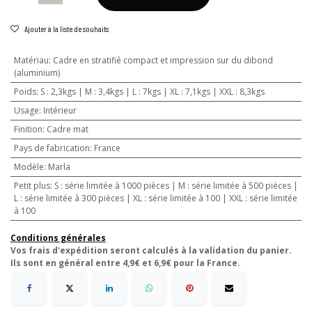
Ajouter à la liste de souhaits
Matériau
:
Cadre en stratifié compact et impression sur du dibond
(aluminium)
Poids
:
S : 2,3kgs | M : 3,4kgs | L : 7kgs | XL : 7,1kgs | XXL : 8,3kgs
Usage
:
Intérieur
Finition
:
Cadre mat
Pays de fabrication
:
France
Modèle
:
Marla
Petit plus
:
S : série limitée à 1000 pièces | M : série limitée à 500 pièces |
L : série limitée à 300 pièces | XL : série limitée à 100 | XXL : série limitée
à 100
Conditions générales
Vos frais d'expédition seront calculés à la validation du panier.
Ils sont en général entre 4,9€ et 6,9€ pour la France.