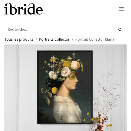
Se rendre au contenu
Tous les produits
Portraits Collector
Portrait Collector Marla