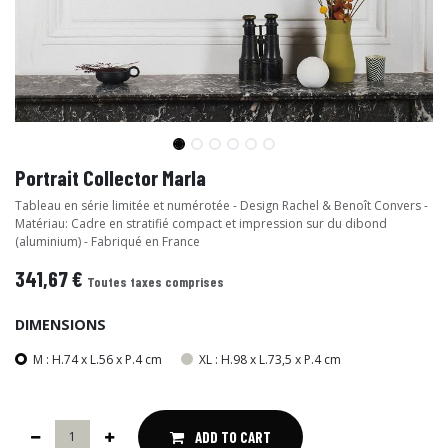
Portrait Collector Marla
Tableau en série limitée et numérotée - Design Rachel & Benoît Convers -
Matériau: Cadre en stratifié compact et impression sur du dibond
(aluminium) - Fabriqué en France
341,67
€
Toutes taxes comprises
DIMENSIONS
M : H.74 x L.56 x P.4 cm
XL : H.98 x L.73,5 x P.4 cm
ADD TO CART