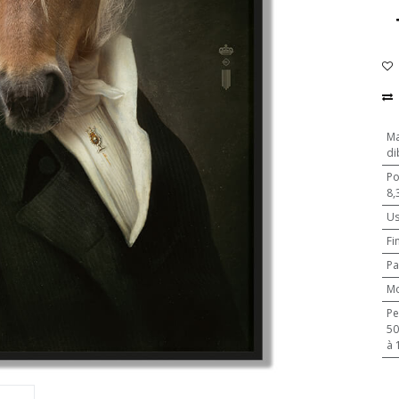
Ma
di
Po
8,
U
Fi
Pa
M
Pe
500 pièces
à 