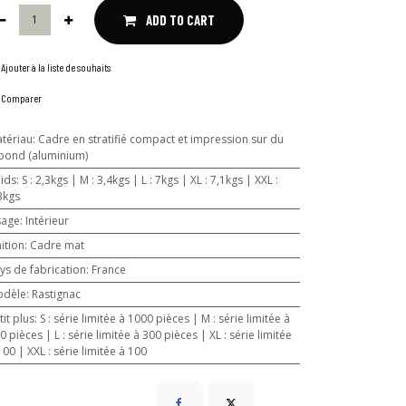
ADD TO CART
Ajouter à la liste de souhaits
Comparer
tériau
:
Cadre en stratifié compact et impression sur du
bond (aluminium)
ids
:
S : 2,3kgs | M : 3,4kgs | L : 7kgs | XL : 7,1kgs | XXL :
3kgs
sage
:
Intérieur
nition
:
Cadre mat
ys de fabrication
:
France
odèle
:
Rastignac
tit plus
:
S : série limitée à 1000 pièces | M : série limitée à
 | L : série limitée à 300 pièces | XL : série limitée
100 | XXL : série limitée à 100