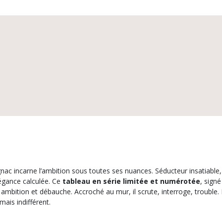
 incarne l’ambition sous toutes ses nuances. Séducteur insatiable, s
feutrés et les ombres de la société avec une élégance calculée. Ce
tableau en série limitée et numérotée
, sign
ouble. Loin d’être un simple tableau, Rastignac est une