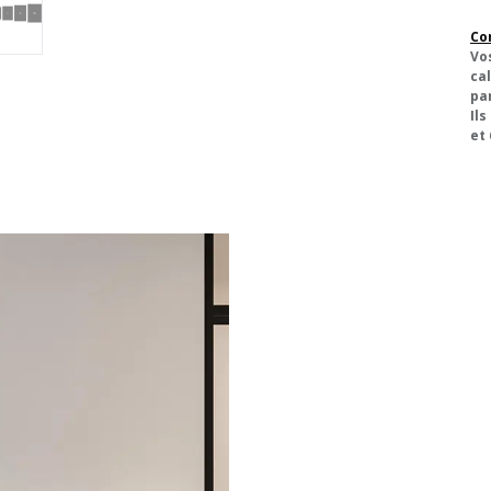
Co
Vo
cal
pa
Ils
et 