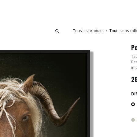
bride
Collections
Showroom Ibride
Tous les produits
Toutes nos coll
Po
Tab
Ben
imp
2
DI