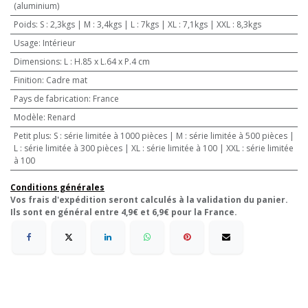
(aluminium)
Poids
:
S : 2,3kgs | M : 3,4kgs | L : 7kgs | XL : 7,1kgs | XXL : 8,3kgs
Usage
:
Intérieur
Dimensions
:
L : H.85 x L.64 x P.4 cm
Finition
:
Cadre mat
Pays de fabrication
:
France
Modèle
:
Renard
Petit plus
:
S : série limitée à 1000 pièces | M : série limitée à 500 pièces |
L : série limitée à 300 pièces | XL : série limitée à 100 | XXL : série limitée
à 100
Conditions générales
Vos frais d'expédition seront calculés à la validation du panier.
Ils sont en général entre 4,9€ et 6,9€ pour la France.