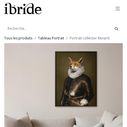
Se rendre au contenu
Tous les produits
Tableau Portrait
Portrait collector Renard