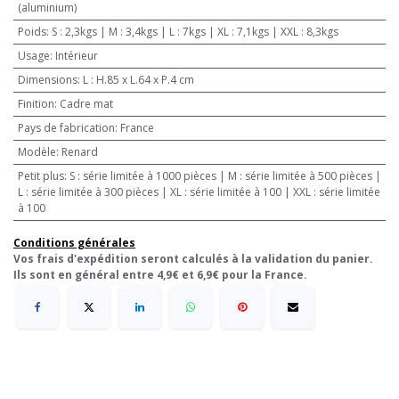
(aluminium)
Poids
:
S : 2,3kgs | M : 3,4kgs | L : 7kgs | XL : 7,1kgs | XXL : 8,3kgs
Usage
:
Intérieur
Dimensions
:
L : H.85 x L.64 x P.4 cm
Finition
:
Cadre mat
Pays de fabrication
:
France
Modèle
:
Renard
Petit plus
:
S : série limitée à 1000 pièces | M : série limitée à 500 pièces |
L : série limitée à 300 pièces | XL : série limitée à 100 | XXL : série limitée
à 100
Conditions générales
Vos frais d'expédition seront calculés à la validation du panier.
Ils sont en général entre 4,9€ et 6,9€ pour la France.