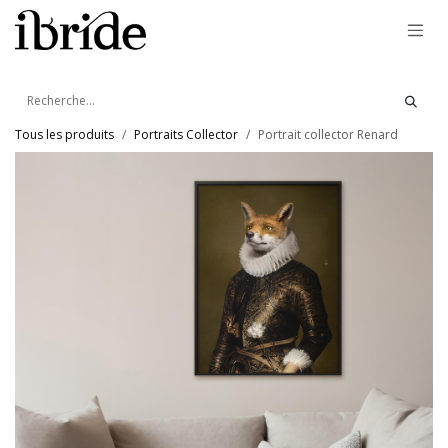
Se rendre au contenu
Tous les produits
Portraits Collector
Portrait collector Renard