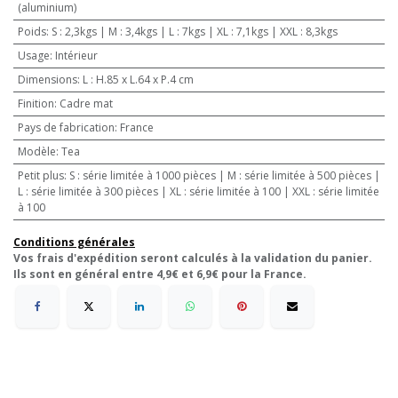
(aluminium)
Poids
:
S : 2,3kgs | M : 3,4kgs | L : 7kgs | XL : 7,1kgs | XXL : 8,3kgs
Usage
:
Intérieur
Dimensions
:
L : H.85 x L.64 x P.4 cm
Finition
:
Cadre mat
Pays de fabrication
:
France
Modèle
:
Tea
Petit plus
:
S : série limitée à 1000 pièces | M : série limitée à 500 pièces |
L : série limitée à 300 pièces | XL : série limitée à 100 | XXL : série limitée
à 100
Conditions générales
Vos frais d'expédition seront calculés à la validation du panier.
Ils sont en général entre 4,9€ et 6,9€ pour la France.