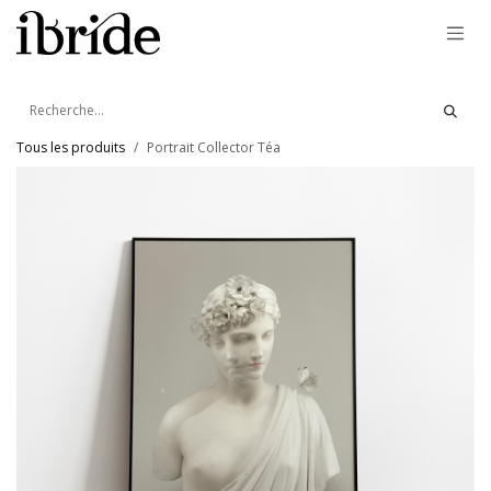
Se rendre au contenu
Tous les produits
Portrait Collector Téa