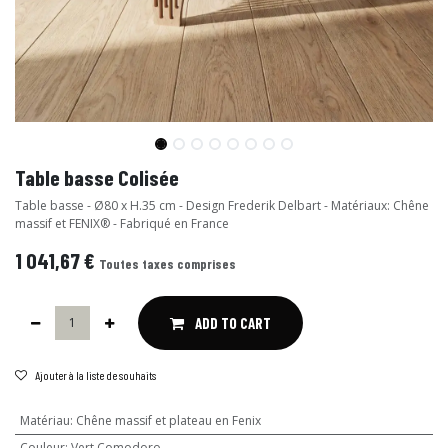
Table basse Colisée
Table basse - Ø80 x H.35 cm - Design Frederik Delbart - Matériaux: Chêne
massif et FENIX® - Fabriqué en France
1 041,67
€
Toutes taxes comprises
ADD TO CART
Ajouter à la liste de souhaits
Matériau
:
Chêne massif et plateau en Fenix
Couleur
:
Vert Comodoro