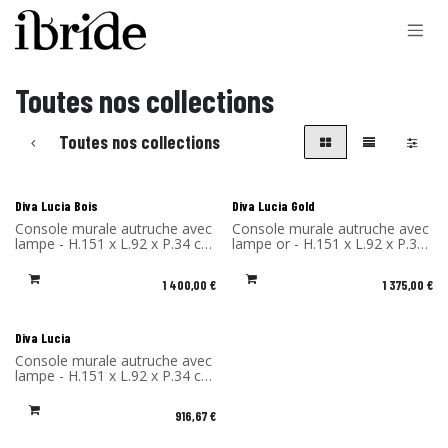
Se rendre au contenu
Toutes nos collections
Toutes nos collections
Diva Lucia Bois
Diva Lucia Gold
Console murale autruche avec
Console murale autruche avec
lampe - H.151 x L.92 x P.34 cm
lampe or - H.151 x L.92 x P.34
- Design Rachel & Benoît
cm - Design Rachel & Benoît
Convers - Matériau: Chêne -
Convers - Matériau: Stratifié
1 400,00
€
1 375,00
€
Fabriqué en France
massif - Fabriqué en France
Diva Lucia
Console murale autruche avec
lampe - H.151 x L.92 x P.34 cm
- Design Rachel & Benoît
Convers - Matériau: Stratifié
916,67
€
massif - Fabriqué en France