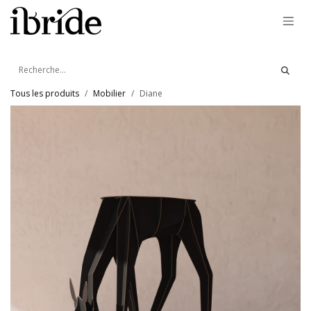
Se rendre au contenu
Tous les produits
Mobilier
Diane