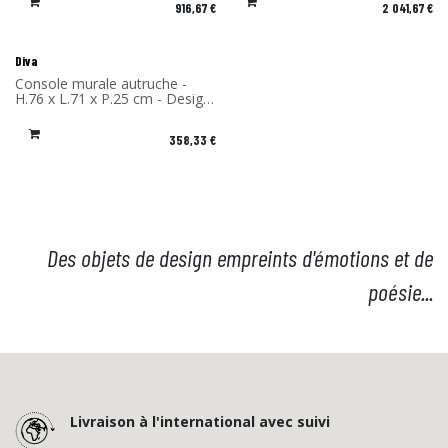
916,67
€
2 041,67
€
massif - Fabriqué en France
massif - Fabriqué en France
Diva
Console murale autruche -
H.76 x L.71 x P.25 cm - Design
Rachel & Benoît Convers -
Matériau: Stratifié massif -
358,33
€
Fabriqué en France
Des objets de design empreints d'émotions et de
poésie...
Livraison à l'international avec suivi