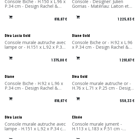
Console Biche - H.150 x L.96 x
Console - Designer: Julien
P.34 cm - Design Rachel &
Gorrias - Matériau: Laiton et
Benoît Convers - Matériau:
Stratifié Compact - Fabriqué
Stratifié massif - Fabriqué en
en France
816,67
€
1 225,83
€
France
Diva Lucia Gold
Diane Gold
Console murale autruche avec
Console Biche or - H.92 x L.96
lampe or - H.151 x L.92 x P.34
x P.34 cm - Design Rachel &
cm - Design Rachel & Benoît
Benoît Convers - Matériau:
Convers - Matériau: Stratifié
Stratifié massif - Fabriqué en
1 375,00
€
1 291,67
€
massif - Fabriqué en France
France
Diane
Diva Gold
Console Biche - H.92 x L.96 x
Console murale autruche or -
P.34 cm - Design Rachel &
H.76 x L.71 x P.25 cm - Design
Benoît Convers - Matériau:
Rachel & Benoît Convers -
Stratifié massif - Fabriqué en
Matériau: Stratifié massif -
816,67
€
558,33
€
France
Fabriqué en France
Diva Lucia
Elisée
Console murale autruche avec
Console murale jument -
lampe - H.151 x L.92 x P.34 cm
H.113 x L.183 x P.51 cm -
- Design Rachel & Benoît
Design Rachel & Benoît
Convers - Matériau: Stratifié
Convers - Matériau: Stratifié