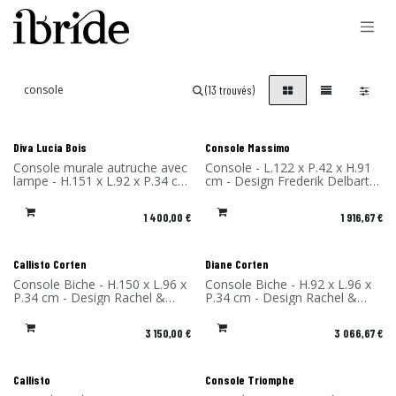
Se rendre au contenu
(13 trouvés)
Nouveau !
Diva Lucia Bois
Console Massimo
Console murale autruche avec
Console - L.122 x P.42 x H.91
lampe - H.151 x L.92 x P.34 cm
cm - Design Frederik Delbart -
- Design Rachel & Benoît
Matériaux: Chêne massif et
Convers - Matériau: Chêne -
FENIX® - Fabriqué en France
1 400,00
€
1 916,67
€
Fabriqué en France
Callisto Corten
Diane Corten
Console Biche - H.150 x L.96 x
Console Biche - H.92 x L.96 x
P.34 cm - Design Rachel &
P.34 cm - Design Rachel &
Benoît Convers - Matériau:
Benoît Convers - Matériau:
Acier Corten - Fabriqué en
Acier Corten - Fabriqué en
3 150,00
€
3 066,67
€
France
France
Callisto
Console Triomphe