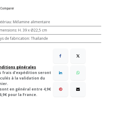
Comparer
tériau
:
Mélamine alimentaire
mensions
:
H. 39 x Ø22,5 cm
ys de fabrication
:
Thaïlande
nditions générales
s frais d'expédition seront
culés à la validation du
nier.
 sont en général entre 4,9€
6,9€ pour la France.