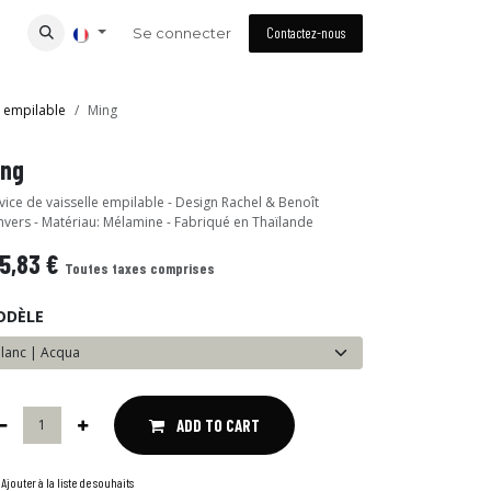
Se connecter
Contactez-nous
e empilable
Ming
ing
vice de vaisselle empilable - Design Rachel & Benoît
vers - Matériau: Mélamine - Fabriqué en Thaïlande
5,83
€
Toutes taxes comprises
ODÈLE
ADD TO CART
Ajouter à la liste de souhaits