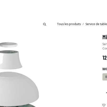
bride
Collections
Showroom Ibride
Tous les produits
Service de tabl
M
Ser
Con
12
M