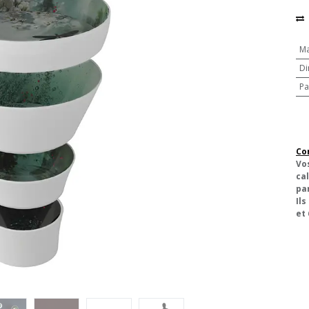
Ma
Di
Pa
Co
Vo
cal
pa
Ils
et 