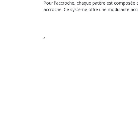
Pour l'accroche, chaque patère est composée de 
accroche. Ce système offre une modularité acc
DÉCOUVRIR NOS NOUVEAU
Service client
Du lundi au vendredi, d
03 81 81 58 47
info@ibride.fr