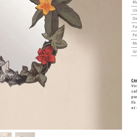
Ma
U
Di
Pa
Pe
M
Gr
Co
Vo
cal
pa
Ils
et 