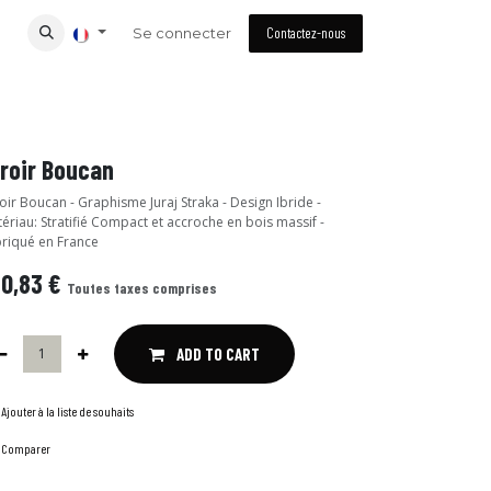
Se connecter
Contactez-nous
roir Boucan
oir Boucan - Graphisme Juraj Straka - Design Ibride -
ériau: Stratifié Compact et accroche en bois massif -
riqué en France
40,83
€
Toutes taxes comprises
ADD TO CART
Ajouter à la liste de souhaits
Comparer