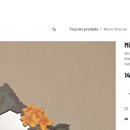
bride
Collections
Showroom Ibride
Tous les produits
Miroir Boucan
Mi
Mir
Mat
Fab
1