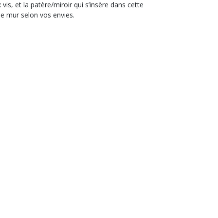
s, et la patère/miroir qui s’insère dans cette
e mur selon vos envies.
Livraison à
l'international avec suivi
oignez-nous