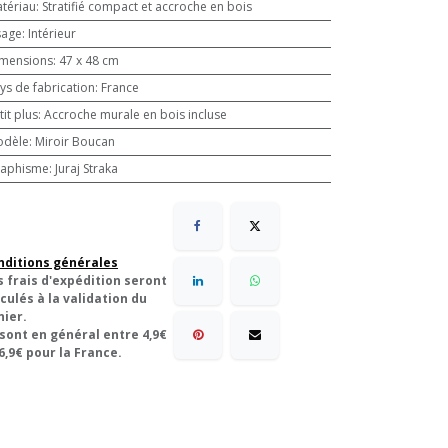
tériau
:
Stratifié compact et accroche en bois
sage
:
Intérieur
mensions
:
47 x 48 cm
ys de fabrication
:
France
tit plus
:
Accroche murale en bois incluse
odèle
:
Miroir Boucan
aphisme
:
Juraj Straka
nditions générales
s frais d'expédition seront
culés à la validation du
nier.
 sont en général entre 4,9€
6,9€ pour la France.