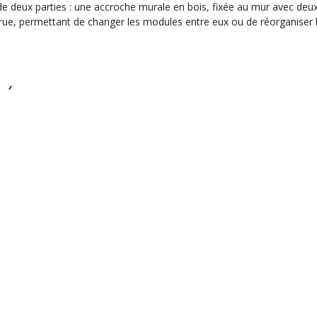
deux parties : une accroche murale en bois, fixée au mur avec deux vi
rue, permettant de changer les modules entre eux ou de réorganiser l
TÉS
Paiement sécurisé
e 9h à 12h
Contact
Informations
Rej