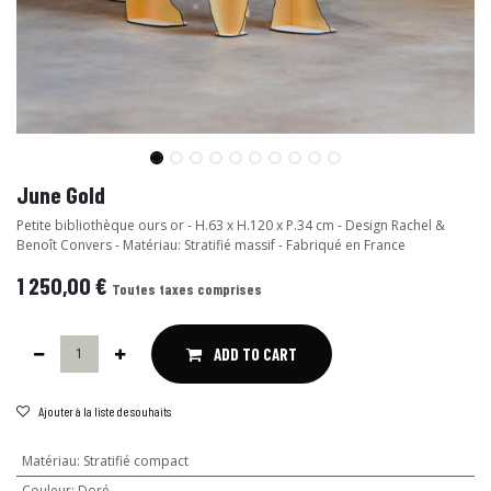
June Gold
Petite bibliothèque ours or - H.63 x H.120 x P.34 cm - Design Rachel &
Benoît Convers - Matériau: Stratifié massif - Fabriqué en France
1 250,00
€
Toutes taxes comprises
ADD TO CART
Ajouter à la liste de souhaits
Matériau
:
Stratifié compact
Couleur
:
Doré