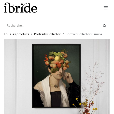
Se rendre au contenu
Tous les produits
Portraits Collector
Portrait Collector Camille