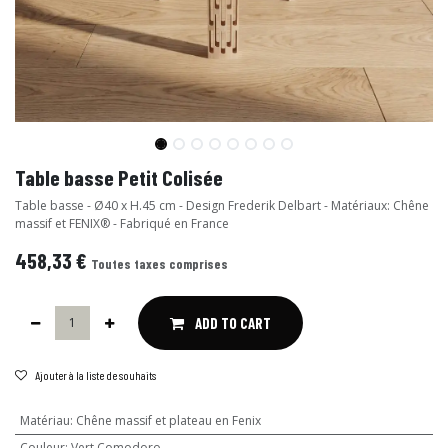
Table basse Petit Colisée
Table basse - Ø40 x H.45 cm - Design Frederik Delbart - Matériaux: Chêne
massif et FENIX® - Fabriqué en France
458,33
€
Toutes taxes comprises
ADD TO CART
Ajouter à la liste de souhaits
Matériau
:
Chêne massif et plateau en Fenix
Couleur
:
Vert Comodoro