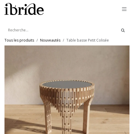
Se rendre au contenu
Tous les produits
Nouveautés
Table basse Petit Colisée