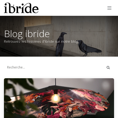
Se rendre au contenu
Blog ibride
Retrouvez les histoires d'ibride sur notre blog